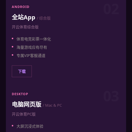
02
ANDROID
全站App
/ 综合版
开云体育综合版
体育电竞彩票一体化
海量游戏应有尽有
专属VIP客服通道
下载
03
DESKTOP
电脑网页版
/ Mac & PC
开云体育PC版
大屏沉浸式体验