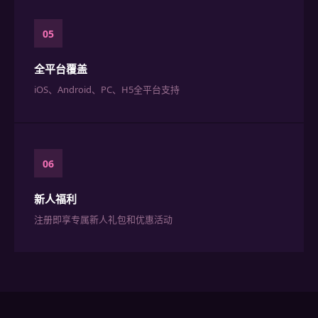
05
全平台覆盖
iOS、Android、PC、H5全平台支持
06
新人福利
注册即享专属新人礼包和优惠活动