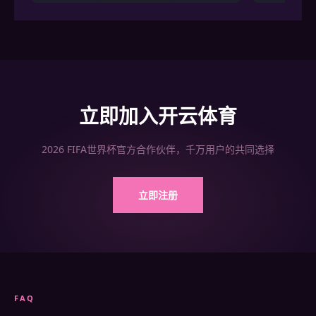
立即加入开云体育
2026 FIFA世界杯官方合作伙伴，千万用户的共同选择
立即注册
FAQ