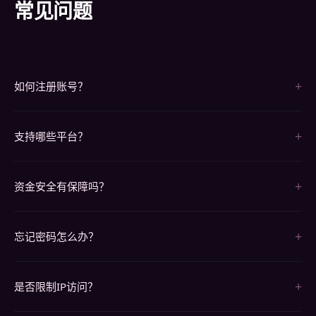
常见问题
+
如何注册账号？
点击页面上的"立即注册"按钮，按照提示填写信息即可完成注册，整个
+
过程只需30秒。
支持哪些平台？
我们支持iOS、Android、电脑网页版和手机H5版，覆盖所有主流平台
+
和设备。
资金安全有保障吗？
我们采用银行级SSL加密技术，资金存取全程安全保障，7x24小时系统
+
监控。
忘记密码怎么办？
请联系24小时在线客服，提供注册信息即可快速找回密码。
+
是否限制IP访问？