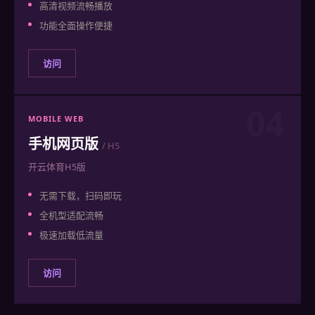
高清视频流畅播放
功能全面操作便捷
访问
04
MOBILE WEB
手机网页版
/ H5
开云体育H5版
无需下载，扫码即玩
全机型适配流畅
极速加载低流量
访问