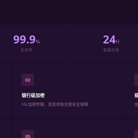
99.9
24
%
H
在线率
客服在线
02
银行级加密
SSL加密传输，资金存取全程安全保障
05