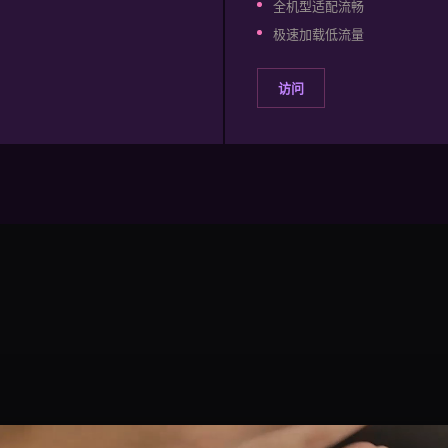
全机型适配流畅
极速加载低流量
访问