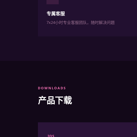
专属客服
7x24小时专业客服团队，随时解决问题
DOWNLOADS
产品下载
IOS