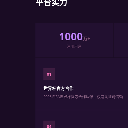
平台实力
1000
万+
注册用户
01
世界杯官方合作
2026 FIFA世界杯官方合作伙伴，权威认证可信赖
04