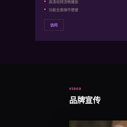
高清视频流畅播放
功能全面操作便捷
访问
VIDEO
品牌宣传