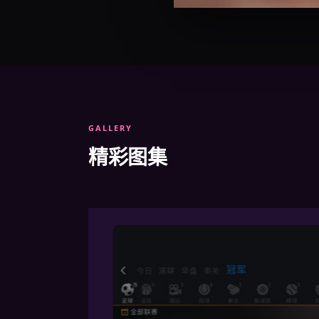
GALLERY
精彩图集