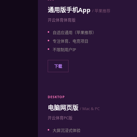
通用版手机App
/ 苹果推荐
开云体育体育版
自适应通用（苹果推荐）
专注体育、电竞项目
不限制用户IP
下载
DESKTOP
电脑网页版
/ Mac & PC
开云体育PC版
大屏沉浸式体验