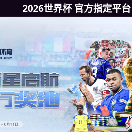
2026世界杯
官方指定平台