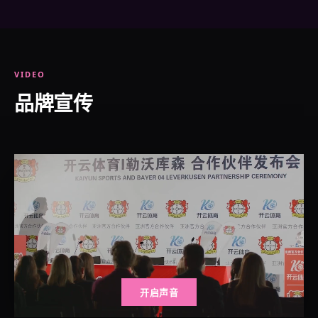
VIDEO
品牌宣传
开启声音