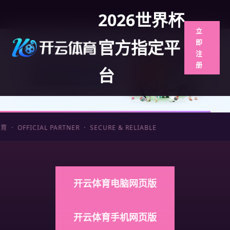
2026世界杯
立
官方指定平
即
注
册
台
FICIAL PARTNER · SECURE & RELIABLE
开云体育电脑网页版
开云体育手机网页版