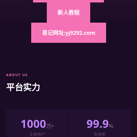
新人教程
易记网址:yj9292.com
ABOUT US
平台实力
1000
99.9
万+
%
注册用户
在线率