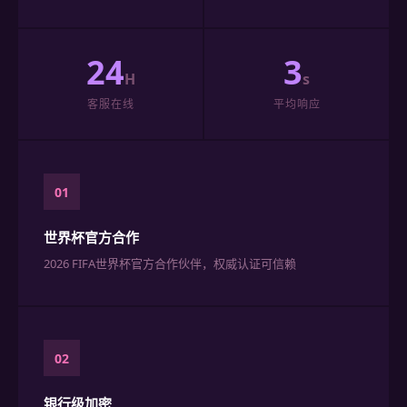
24
3
H
s
客服在线
平均响应
01
世界杯官方合作
2026 FIFA世界杯官方合作伙伴，权威认证可信赖
02
银行级加密