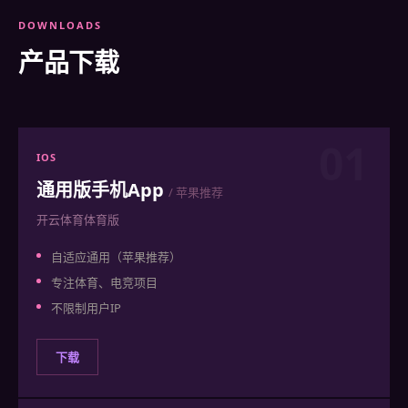
DOWNLOADS
产品下载
01
IOS
通用版手机App
/ 苹果推荐
开云体育体育版
自适应通用（苹果推荐）
专注体育、电竞项目
不限制用户IP
下载