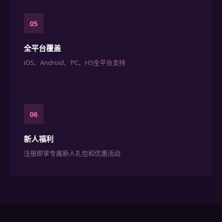
05
全平台覆盖
iOS、Android、PC、H5全平台支持
06
新人福利
注册即享专属新人礼包和优惠活动