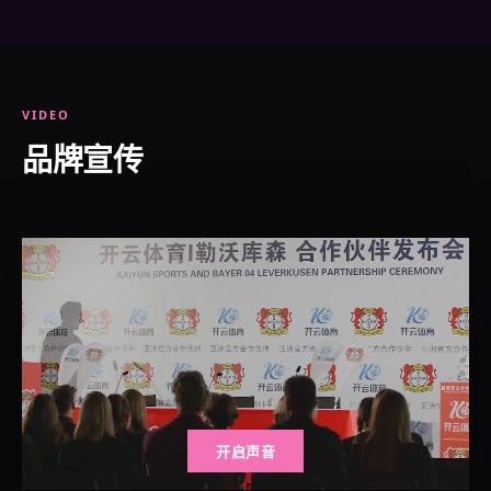
VIDEO
品牌宣传
开启声音