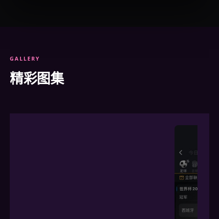
GALLERY
精彩图集