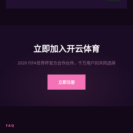
立即加入开云体育
2026 FIFA世界杯官方合作伙伴，千万用户的共同选择
立即注册
FAQ