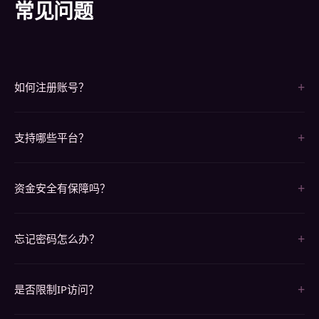
常见问题
+
如何注册账号？
点击页面上的"立即注册"按钮，按照提示填写信息即可完成注册，整个
+
过程只需30秒。
支持哪些平台？
我们支持iOS、Android、电脑网页版和手机H5版，覆盖所有主流平台
+
和设备。
资金安全有保障吗？
我们采用银行级SSL加密技术，资金存取全程安全保障，7x24小时系统
+
监控。
忘记密码怎么办？
请联系24小时在线客服，提供注册信息即可快速找回密码。
+
是否限制IP访问？