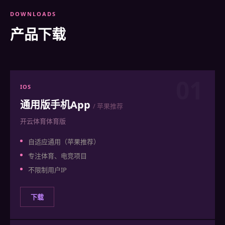
DOWNLOADS
产品下载
01
IOS
通用版手机App
/ 苹果推荐
开云体育体育版
自适应通用（苹果推荐）
专注体育、电竞项目
不限制用户IP
下载