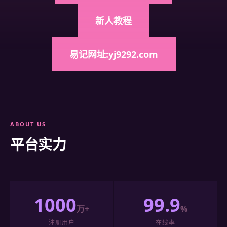
新人教程
易记网址:yj9292.com
ABOUT US
平台实力
1000
99.9
万+
%
注册用户
在线率