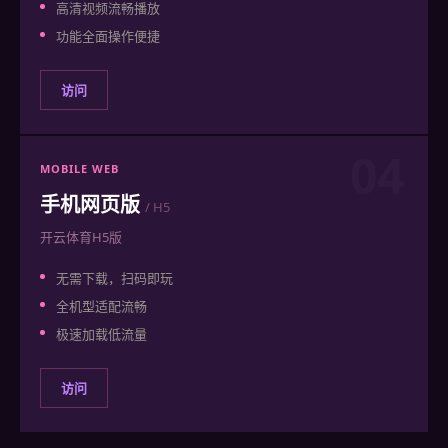
高清视频流畅播放
功能全面操作便捷
访问
04
MOBILE WEB
手机网页版
/ H5
开云体育H5版
无需下载，扫码即玩
全机型适配流畅
极速加载低流量
访问