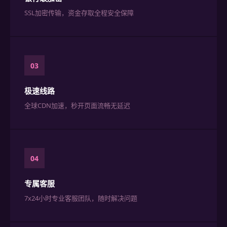
SSL加密传输，资金存取全程安全保障
03
极速线路
全球CDN加速，秒开页面流畅无延迟
04
专属客服
7x24小时专业客服团队，随时解决问题