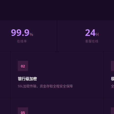
99.9
24
%
H
在线率
客服在线
02
银行级加密
SSL加密传输，资金存取全程安全保障
05