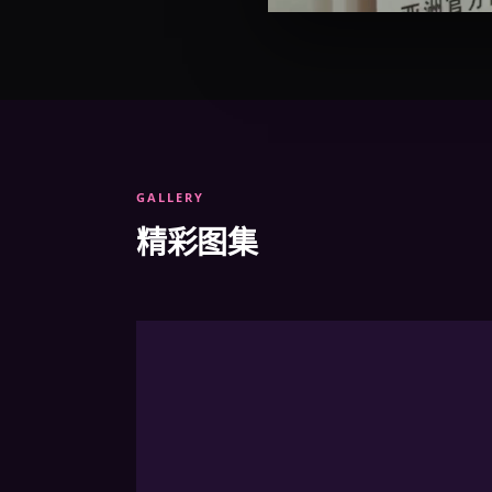
GALLERY
精彩图集