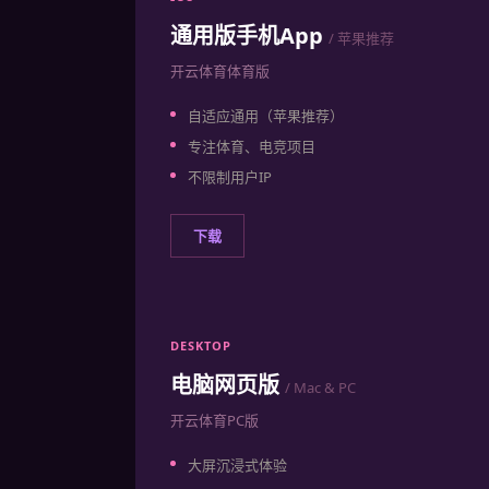
通用版手机App
/ 苹果推荐
开云体育体育版
自适应通用（苹果推荐）
专注体育、电竞项目
不限制用户IP
下载
DESKTOP
电脑网页版
/ Mac & PC
开云体育PC版
大屏沉浸式体验