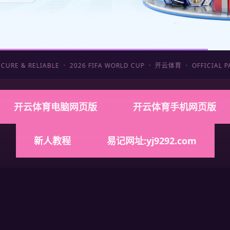
· 2026 FIFA WORLD CUP · 开云体育 · OFFICIAL PARTNER · SECURE 
开云体育电脑网页版
开云体育手机网页版
新人教程
易记网址:yj9292.com