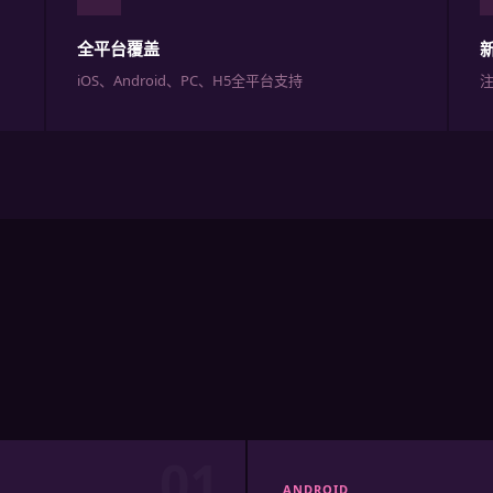
全平台覆盖
iOS、Android、PC、H5全平台支持
01
ANDROID