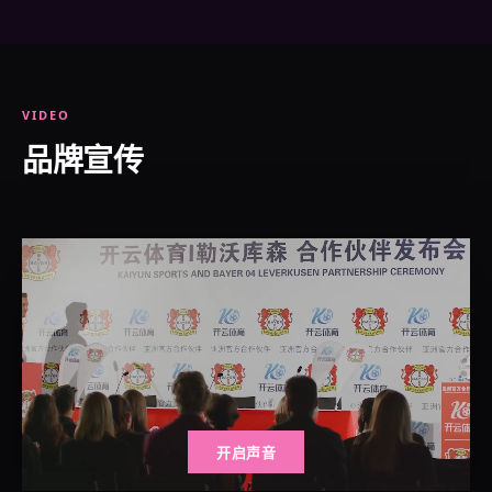
VIDEO
品牌宣传
开启声音