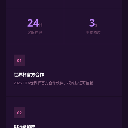
24
3
H
s
客服在线
平均响应
01
世界杯官方合作
2026 FIFA世界杯官方合作伙伴，权威认证可信赖
02
银行级加密