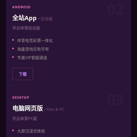
02
ANDROID
全站App
/ 综合版
开云体育综合版
体育电竞彩票一体化
海量游戏应有尽有
专属VIP客服通道
下载
03
DESKTOP
电脑网页版
/ Mac & PC
开云体育PC版
大屏沉浸式体验