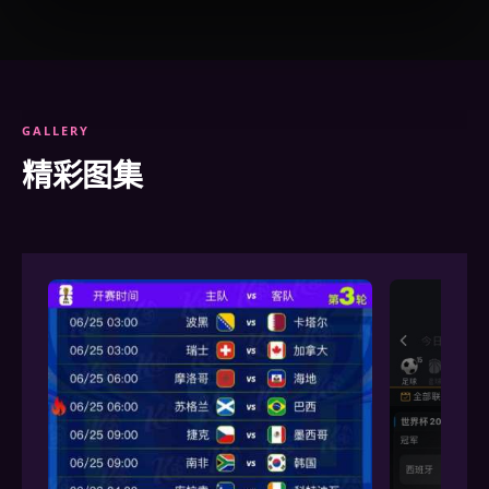
GALLERY
精彩图集