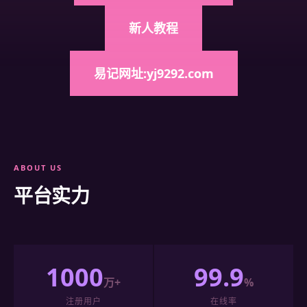
新人教程
易记网址:yj9292.com
ABOUT US
平台实力
1000
99.9
万+
%
注册用户
在线率