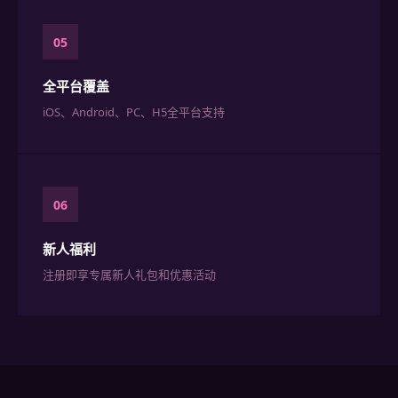
05
全平台覆盖
iOS、Android、PC、H5全平台支持
06
新人福利
注册即享专属新人礼包和优惠活动