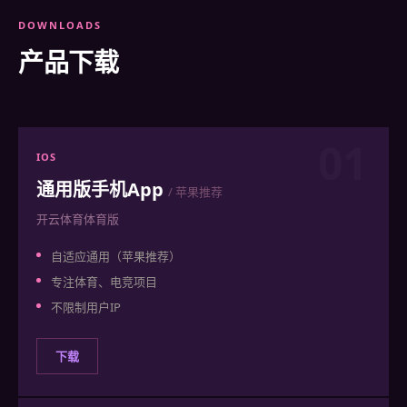
DOWNLOADS
产品下载
01
IOS
通用版手机App
/ 苹果推荐
开云体育体育版
自适应通用（苹果推荐）
专注体育、电竞项目
不限制用户IP
下载