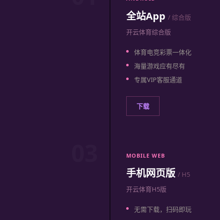
全站App
/ 综合版
开云体育综合版
体育电竞彩票一体化
海量游戏应有尽有
专属VIP客服通道
下载
03
MOBILE WEB
手机网页版
/ H5
开云体育H5版
无需下载，扫码即玩