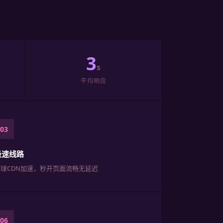
3
s
平均响应
03
极速线路
全球CDN加速，秒开页面流畅无延迟
06