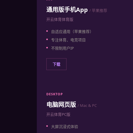
通用版手机App
/ 苹果推荐
开云体育体育版
自适应通用（苹果推荐）
专注体育、电竞项目
不限制用户IP
下载
DESKTOP
电脑网页版
/ Mac & PC
开云体育PC版
大屏沉浸式体验