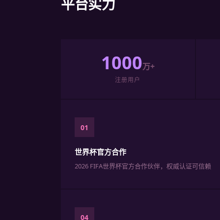
平台实力
1000
万+
注册用户
01
世界杯官方合作
2026 FIFA世界杯官方合作伙伴，权威认证可信赖
04