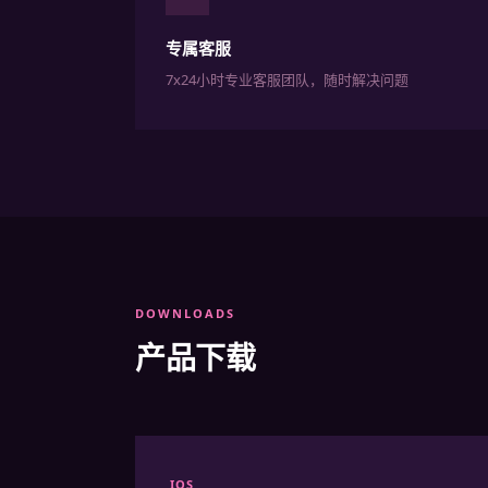
专属客服
7x24小时专业客服团队，随时解决问题
DOWNLOADS
产品下载
IOS